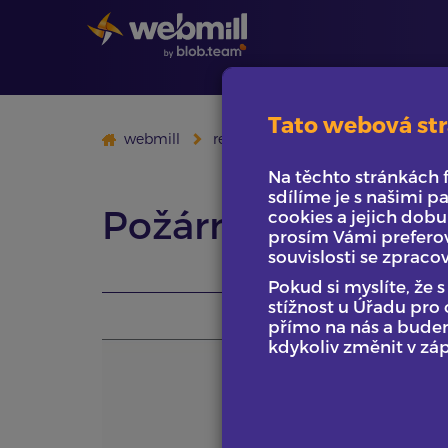
Tato webová str
webmill
reference
požární dveřní serv
Na těchto stránkách 
sdílíme je s našimi pa
Požární dveřní ser
cookies a jejich dobu
prosím Vámi preferov
souvislosti se zpraco
Pokud si myslíte, že
stížnost u Úřadu pro
přímo na nás a bude
kdykoliv změnit v zá