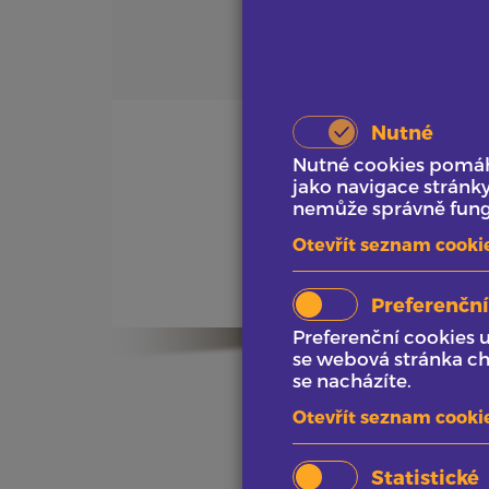
Nutné
Nutné cookies pomáha
jako navigace stránk
nemůže správně fungo
Otevřít seznam cooki
Preferenční
Preferenční cookies 
se webová stránka ch
se nacházíte.
Otevřít seznam cooki
Statistické