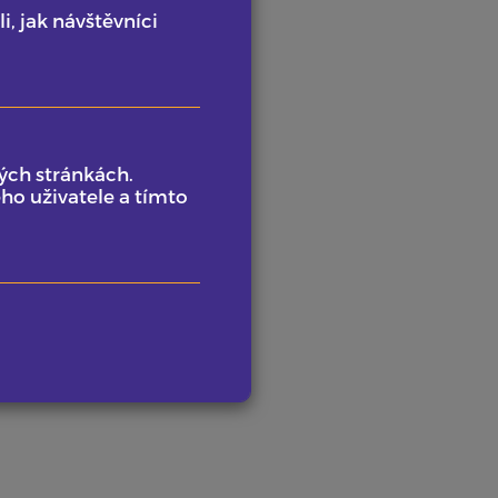
, jak návštěvníci
40
ypitých káv
ých stránkách.
ho uživatele a tímto
ů
 (laková RAL) - Cena dopravy dle
nosti