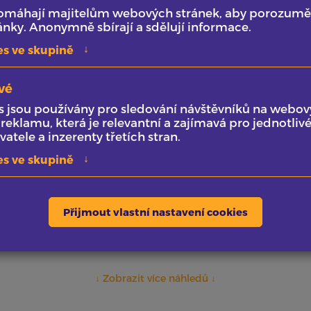
pomáhají majitelům webových stránek, aby porozuměli
10
80 - 100
ánky. Anonymně sbírají a sdělují informace.
 práce
tisíc Kč rozpočet
v
↓
es ve skupině
vé
oučástí každé moderní budovy.
- Responsivní
 jsou používány pro sledování návštěvníků na webov
hně už nemusíte bát ani vy. Oni
- Administrace
eklamu, která je relevantní a zajímavá pro jednotlivé
atele a inzerenty třetích stran.
ence dalších elektronických
- Varianty produkt
↓
es ve skupině
ou protipožárních dveří, mřížek
- Doplňky ke zboží
vu!
hmotnosti a vzdále
Přijmout vlastní nastavení cookies
↓ Zobrazit
více náhledů
↓