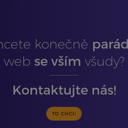
parád
hcete konečně
se vším
web
všudy?
Kontaktujte nás!
TO CHCI!