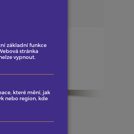
ní základní funkce
 Webová stránka
nelze vypnout.
ace, které mění, jak
yk nebo region, kde