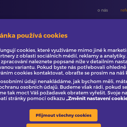
o nás
ref
ánka používá cookies
is
fungují cookies, které využíváme mimo jiné k marke
rtnery z oblasti sociálních médií, reklamy a analytiky
vis
 zpracování naleznete popsané níže v detailním nasta
anou variantu. Pokud byste nás potřebovali ohledně 
váním cookies kontaktovat, obraťte se prosím na náš 
 s osobními údaji nenakládáme, jak bychom měli, má
 ochranu osobních údajů. Budeme však rádi, pokud se 
me tak moct Váš požadavek obratem vyřešit. Svoje n
patí stránky pomocí odkazu
„Změnit nastavení cooki
Přijmout všechny cookies