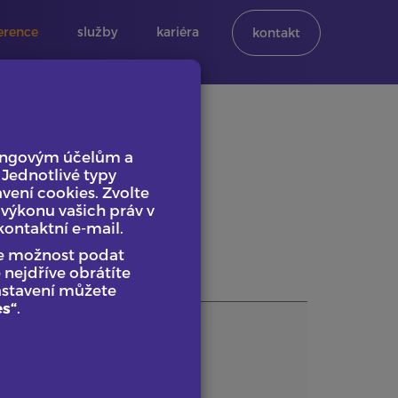
erence
služby
kariéra
kontakt
tingovým účelům a
. Jednotlivé typy
vení cookies. Zvolte
výkonu vašich práv v
kontaktní e-mail.
te možnost podat
nejdříve obrátíte
astavení můžete
es“
.