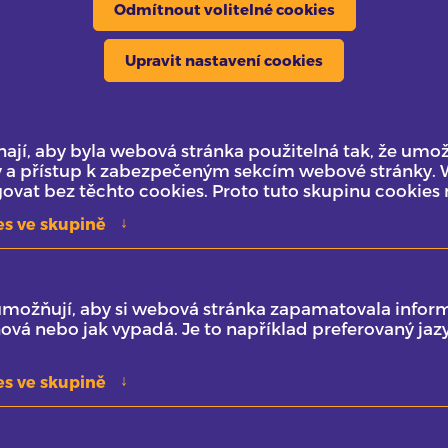
Odmítnout volitelné cookies
Upravit nastavení cookies
jí, aby byla webová stránka použitelná tak, že umož
y a přístup k zabezpečeným sekcím webové stránky.
vat bez těchto cookies. Proto tuto skupinu cookies 
↓
es ve skupině
umožňují, aby si webová stránka zapamatovala inform
ová nebo jak vypadá. Je to například preferovaný jaz
↓
es ve skupině