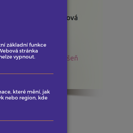
ní základní funkce
 Webová stránka
nelze vypnout.
ace, které mění, jak
yk nebo region, kde