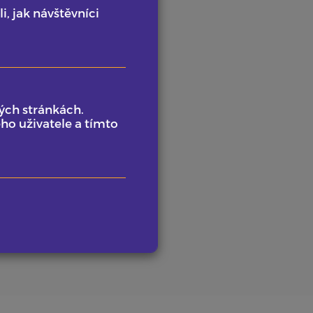
, jak návštěvníci
10
ypitých káv
ých stránkách.
ho uživatele a tímto
ace