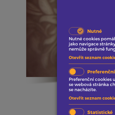
Nutné
Nutné cookies pomáha
jako navigace stránk
nemůže správně fungo
Otevřít seznam cooki
Preferenční
Preferenční cookies 
se webová stránka ch
se nacházíte.
Otevřít seznam cooki
Statistické