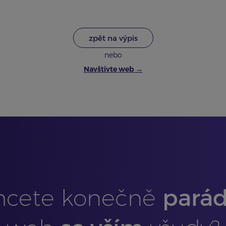
zpět na výpis
nebo
Navštivte web →
parád
hcete konečně