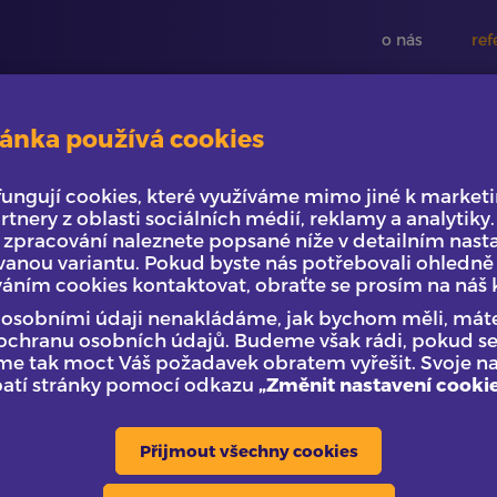
o nás
ref
ánka používá cookies
p veronika musilová
fungují cookies, které využíváme mimo jiné k marke
rtnery z oblasti sociálních médií, reklamy a analytiky
up Veronika Musilová
 zpracování naleznete popsané níže v detailním nasta
anou variantu. Pokud byste nás potřebovali ohledně 
váním cookies kontaktovat, obraťte se prosím na náš 
 s osobními údaji nenakládáme, jak bychom měli, má
 ochranu osobních údajů. Budeme však rádi, pokud se 
me tak moct Váš požadavek obratem vyřešit. Svoje n
patí stránky pomocí odkazu
„Změnit nastavení cooki
Přijmout všechny cookies