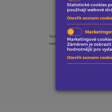
Statistické cookies 
15-2
používají webové str
člověkohodin
Otevřít seznam cooki
Marketingo
Troška zkrášlení pro naše něžné polov
Marketingové cookies
webovou prezentaci.
Záměrem je zobrazit r
hodnotnější pro vydav
Otevřít seznam cooki