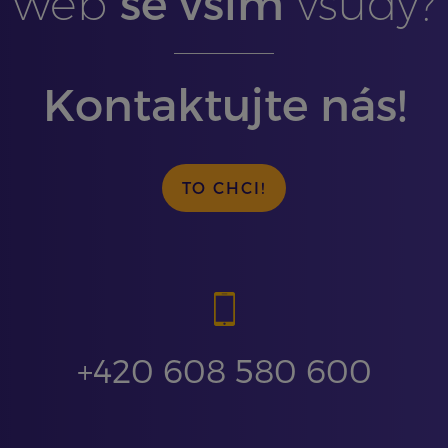
se vším
web
všudy?
Kontaktujte nás!
TO CHCI!
+420 608 580 600