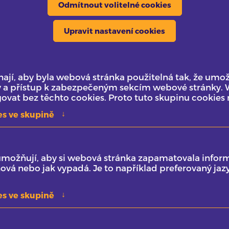
Odmítnout volitelné cookies
Upravit nastavení cookies
jí, aby byla webová stránka použitelná tak, že umož
y a přístup k zabezpečeným sekcím webové stránky.
vat bez těchto cookies. Proto tuto skupinu cookies 
↓
es ve skupině
umožňují, aby si webová stránka zapamatovala inform
ová nebo jak vypadá. Je to například preferovaný jaz
↓
es ve skupině