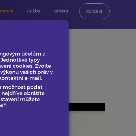
erence
služby
kariéra
kontakt
tingovým účelům a
. Jednotlivé typy
vení cookies. Zvolte
výkonu vašich práv v
kontaktní e-mail.
te možnost podat
nejdříve obrátíte
astavení můžete
es“
.