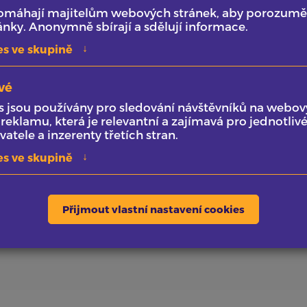
pomáhají majitelům webových stránek, aby porozuměli
5
20-30
ánky. Anonymně sbírají a sdělují informace.
 práce
tisíc Kč rozpočet
v
↓
es ve skupině
vé
ičky si zaslouží i nějakou tu
- Responsivní
 jsou používány pro sledování návštěvníků na webov
- Administrace
eklamu, která je relevantní a zajímavá pro jednotlivé
atele a inzerenty třetích stran.
- Základní prezent
↓
es ve skupině
Přijmout vlastní nastavení cookies